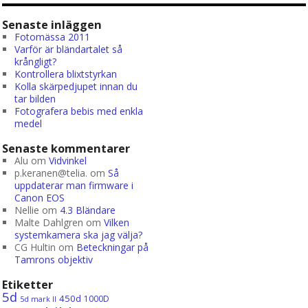
Senaste inläggen
Fotomässa 2011
Varför är bländartalet så
krångligt?
Kontrollera blixtstyrkan
Kolla skärpedjupet innan du
tar bilden
Fotografera bebis med enkla
medel
Senaste kommentarer
Alu
om
Vidvinkel
p.keranen@telia.
om
Så
uppdaterar man firmware i
Canon EOS
Nellie
om
4.3 Bländare
Malte Dahlgren
om
Vilken
systemkamera ska jag välja?
CG Hultin
om
Beteckningar på
Tamrons objektiv
Etiketter
5d
450d
1000D
5d mark II