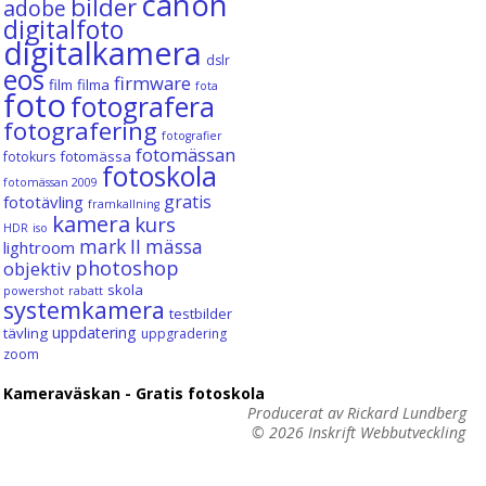
canon
bilder
adobe
digitalfoto
digitalkamera
dslr
eos
firmware
film
filma
fota
foto
fotografera
fotografering
fotografier
fotomässan
fotomässa
fotokurs
fotoskola
fotomässan 2009
gratis
fototävling
framkallning
kamera
kurs
HDR
iso
mark II
mässa
lightroom
photoshop
objektiv
skola
powershot
rabatt
systemkamera
testbilder
uppdatering
tävling
uppgradering
zoom
Kameraväskan - Gratis fotoskola
Producerat av Rickard Lundberg
© 2026
Inskrift Webbutveckling