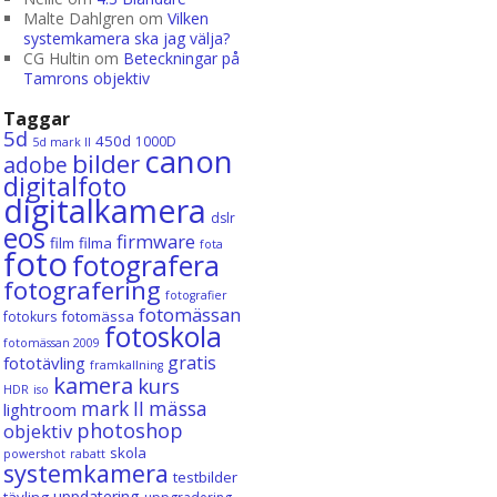
Malte Dahlgren
om
Vilken
systemkamera ska jag välja?
CG Hultin
om
Beteckningar på
Tamrons objektiv
Taggar
5d
450d
1000D
5d mark II
canon
bilder
adobe
digitalfoto
digitalkamera
dslr
eos
firmware
film
filma
fota
foto
fotografera
fotografering
fotografier
fotomässan
fotomässa
fotokurs
fotoskola
fotomässan 2009
gratis
fototävling
framkallning
kamera
kurs
HDR
iso
mark II
mässa
lightroom
photoshop
objektiv
skola
powershot
rabatt
systemkamera
testbilder
uppdatering
tävling