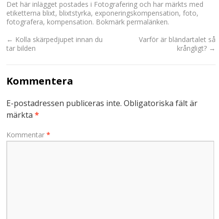
Det här inlägget postades i
Fotografering
och har märkts med
etiketterna
blixt
,
blixtstyrka
,
exponeringskompensation
,
foto
,
fotografera
,
kompensation
. Bokmärk
permalänken
.
←
Kolla skärpedjupet innan du
Varför är bländartalet så
tar bilden
krångligt?
→
Kommentera
E-postadressen publiceras inte.
Obligatoriska fält är
märkta
*
Kommentar
*