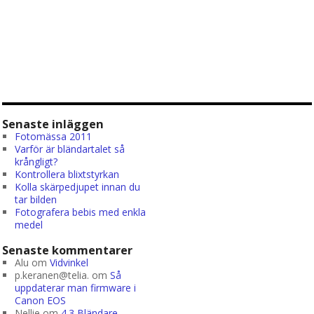
Senaste inläggen
Fotomässa 2011
Varför är bländartalet så
krångligt?
Kontrollera blixtstyrkan
Kolla skärpedjupet innan du
tar bilden
Fotografera bebis med enkla
medel
Senaste kommentarer
Alu
om
Vidvinkel
p.keranen@telia.
om
Så
uppdaterar man firmware i
Canon EOS
Nellie
om
4.3 Bländare