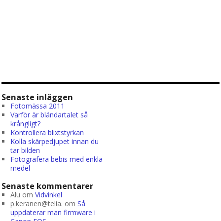
Senaste inläggen
Fotomässa 2011
Varför är bländartalet så
krångligt?
Kontrollera blixtstyrkan
Kolla skärpedjupet innan du
tar bilden
Fotografera bebis med enkla
medel
Senaste kommentarer
Alu
om
Vidvinkel
p.keranen@telia.
om
Så
uppdaterar man firmware i