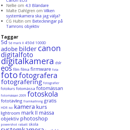
Canon EOS
Nellie
om
4.3 Bländare
Malte Dahlgren
om
Vilken
systemkamera ska jag välja?
CG Hultin
om
Beteckningar på
Tamrons objektiv
Taggar
5d
450d
1000D
5d mark II
canon
bilder
adobe
digitalfoto
digitalkamera
dslr
eos
firmware
film
filma
fota
foto
fotografera
fotografering
fotografier
fotomässan
fotomässa
fotokurs
fotoskola
fotomässan 2009
gratis
fototävling
framkallning
kamera
kurs
HDR
iso
mark II
mässa
lightroom
photoshop
objektiv
skola
powershot
rabatt
systemkamera