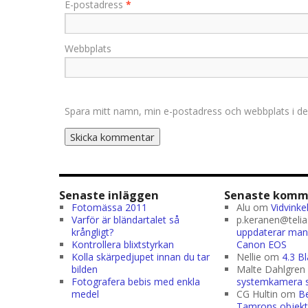
E-postadress
*
Webbplats
Spara mitt namn, min e-postadress och webbplats i de
Senaste inläggen
Senaste komm
Fotomässa 2011
Alu
om
Vidvinke
Varför är bländartalet så
p.keranen@telia
krångligt?
uppdaterar man 
Kontrollera blixtstyrkan
Canon EOS
Kolla skärpedjupet innan du tar
Nellie
om
4.3 B
bilden
Malte Dahlgren
Fotografera bebis med enkla
systemkamera sk
medel
CG Hultin
om
Be
Tamrons objekt