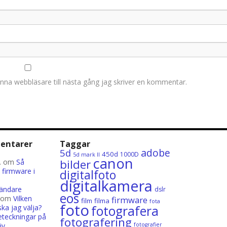
nna webbläsare till nästa gång jag skriver en kommentar.
entarer
Taggar
adobe
5d
l
450d
1000D
5d mark II
canon
bilder
.
om
Så
firmware i
digitalfoto
digitalkamera
ländare
dslr
eos
om
Vilken
firmware
film
filma
fota
foto
a jag välja?
fotografera
teckningar på
fotografering
iv
fotografier