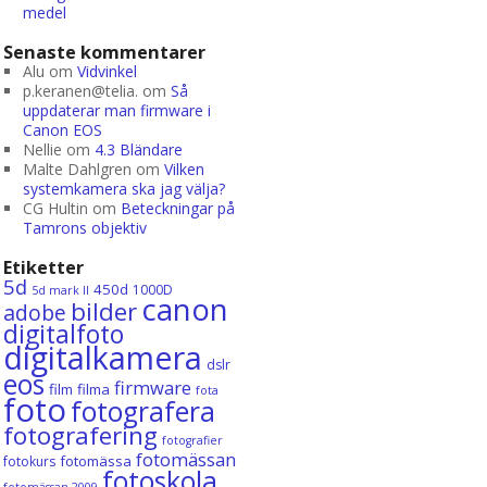
medel
Senaste kommentarer
Alu
om
Vidvinkel
p.keranen@telia.
om
Så
uppdaterar man firmware i
Canon EOS
Nellie
om
4.3 Bländare
Malte Dahlgren
om
Vilken
systemkamera ska jag välja?
CG Hultin
om
Beteckningar på
Tamrons objektiv
Etiketter
5d
450d
1000D
5d mark II
canon
bilder
adobe
digitalfoto
digitalkamera
dslr
eos
firmware
film
filma
fota
foto
fotografera
fotografering
fotografier
fotomässan
fotomässa
fotokurs
fotoskola