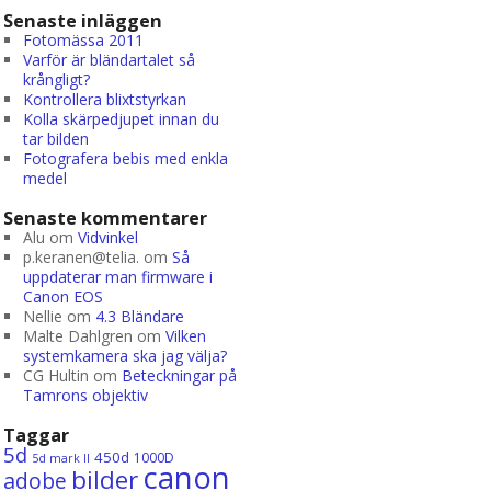
Senaste inläggen
Fotomässa 2011
Varför är bländartalet så
krångligt?
Kontrollera blixtstyrkan
Kolla skärpedjupet innan du
tar bilden
Fotografera bebis med enkla
medel
Senaste kommentarer
Alu
om
Vidvinkel
p.keranen@telia.
om
Så
uppdaterar man firmware i
Canon EOS
Nellie
om
4.3 Bländare
Malte Dahlgren
om
Vilken
systemkamera ska jag välja?
CG Hultin
om
Beteckningar på
Tamrons objektiv
Taggar
5d
450d
1000D
5d mark II
canon
bilder
adobe