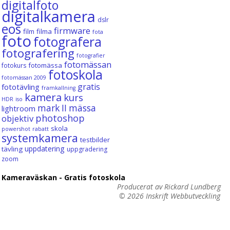
digitalfoto
digitalkamera
dslr
eos
firmware
film
filma
fota
foto
fotografera
fotografering
fotografier
fotomässan
fotomässa
fotokurs
fotoskola
fotomässan 2009
gratis
fototävling
framkallning
kamera
kurs
HDR
iso
mark II
mässa
lightroom
photoshop
objektiv
skola
powershot
rabatt
systemkamera
testbilder
uppdatering
tävling
uppgradering
zoom
Kameraväskan - Gratis fotoskola
Producerat av Rickard Lundberg
© 2026
Inskrift Webbutveckling