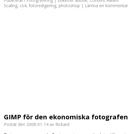
Publicerat i
Fotografering
|
Etiketter
adobe
,
Content Aware
Scaling
,
cs4
,
fotoredigering
,
photoshop
|
Lämna en kommentar
GIMP för den ekonomiska fotografen
Postat den
2008-01-14
av
Rickard