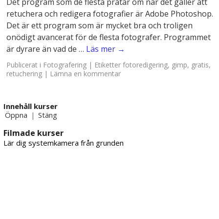
Det program som de flesta pratar om när det gäller att
retuchera och redigera fotografier är Adobe Photoshop.
Det är ett program som är mycket bra och troligen
onödigt avancerat för de flesta fotografer. Programmet
är dyrare än vad de …
Läs mer
→
Publicerat i
Fotografering
|
Etiketter
fotoredigering
,
gimp
,
gratis
,
retuchering
|
Lämna en kommentar
Innehåll kurser
Öppna
Stäng
|
Filmade kurser
Lär dig systemkamera från grunden