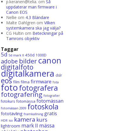
p.keranen@telia.
om
Så
uppdaterar man firmware i
Canon EOS
Nellie
om
4.3 Bländare
Malte Dahlgren
om
Vilken
systemkamera ska jag välja?
CG Hultin
om
Beteckningar på
Tamrons objektiv
Taggar
5d
450d
1000D
5d mark II
canon
bilder
adobe
digitalfoto
digitalkamera
dslr
eos
firmware
film
filma
fota
foto
fotografera
fotografering
fotografier
fotomässan
fotomässa
fotokurs
fotoskola
fotomässan 2009
gratis
fototävling
framkallning
kamera
kurs
HDR
iso
mark II
mässa
lightroom