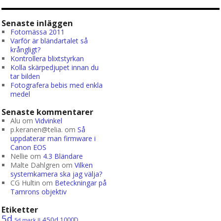
Senaste inläggen
Fotomässa 2011
Varför är bländartalet så
krångligt?
Kontrollera blixtstyrkan
Kolla skärpedjupet innan du
tar bilden
Fotografera bebis med enkla
medel
Senaste kommentarer
Alu
om
Vidvinkel
p.keranen@telia.
om
Så
uppdaterar man firmware i
Canon EOS
Nellie
om
4.3 Bländare
Malte Dahlgren
om
Vilken
systemkamera ska jag välja?
CG Hultin
om
Beteckningar på
Tamrons objektiv
Etiketter
5d
450d
1000D
5d mark II