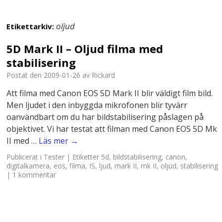
oljud
Etikettarkiv:
5D Mark II – Oljud filma med
stabilisering
Postat den
2009-01-26
av
Rickard
Att filma med Canon EOS 5D Mark II blir väldigt film bild.
Men ljudet i den inbyggda mikrofonen blir tyvärr
oanvändbart om du har bildstabilisering påslagen på
objektivet. Vi har testat att filman med Canon EOS 5D Mk
II med …
Läs mer
→
Publicerat i
Tester
|
Etiketter
5d
,
bildstabilisering
,
canon
,
digitalkamera
,
eos
,
filma
,
IS
,
ljud
,
mark II
,
mk II
,
oljud
,
stabilisering
|
1 kommentar