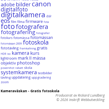
canon
bilder
adobe
digitalfoto
digitalkamera
dslr
eos
firmware
film
filma
fota
foto
fotografera
fotografering
fotografier
fotomässan
fotomässa
fotokurs
fotoskola
fotomässan 2009
gratis
fototävling
framkallning
kamera
kurs
HDR
iso
mark II
mässa
lightroom
photoshop
objektiv
skola
powershot
rabatt
systemkamera
testbilder
uppdatering
tävling
uppgradering
zoom
Kameraväskan - Gratis fotoskola
Producerat av Rickard Lundberg
© 2026
Inskrift Webbutveckling