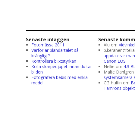
Senaste inläggen
Senaste komm
Fotomässa 2011
Alu
om
Vidvinke
Varför är bländartalet så
p.keranen@telia
krångligt?
uppdaterar man 
Kontrollera blixtstyrkan
Canon EOS
Kolla skärpedjupet innan du tar
Nellie
om
4.3 B
bilden
Malte Dahlgren
Fotografera bebis med enkla
systemkamera sk
medel
CG Hultin
om
Be
Tamrons objekt