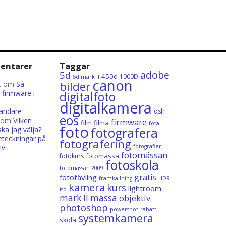
entarer
Taggar
adobe
5d
l
450d
1000D
5d mark II
canon
bilder
.
om
Så
firmware i
digitalfoto
digitalkamera
ländare
dslr
eos
om
Vilken
firmware
film
filma
fota
foto
a jag välja?
fotografera
teckningar på
fotografering
iv
fotografier
fotomässan
fotomässa
fotokurs
fotoskola
fotomässan 2009
gratis
fototävling
framkallning
HDR
kamera
kurs
lightroom
iso
mark II
mässa
objektiv
photoshop
powershot
rabatt
systemkamera
skola