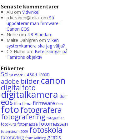
Senaste kommentarer
Alu
om
Vidvinkel
p.keranen@telia.
om
Så
uppdaterar man firmware i
Canon EOS
Nellie
om
4.3 Bländare
Malte Dahlgren
om
Vilken
systemkamera ska jag välja?
CG Hultin
om
Beteckningar på
Tamrons objektiv
Etiketter
5d
450d
1000D
5d mark II
canon
bilder
adobe
digitalfoto
digitalkamera
dslr
eos
firmware
film
filma
fota
foto
fotografera
fotografering
fotografier
fotomässan
fotomässa
fotokurs
fotoskola
fotomässan 2009
gratis
fototävling
framkallning