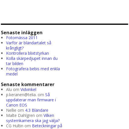
Senaste inläggen
Fotomässa 2011
Varför är bländartalet så
krångligt?
Kontrollera blixtstyrkan
Kolla skärpedjupet innan du
tar bilden
Fotografera bebis med enkla
medel
Senaste kommentarer
Alu
om
Vidvinkel
p.keranen@telia.
om
Så
uppdaterar man firmware i
Canon EOS
Nellie
om
4.3 Bländare
Malte Dahlgren
om
Vilken
systemkamera ska jag välja?
CG Hultin
om
Beteckningar på