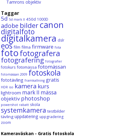
Tamrons objektiv
Taggar
5d
450d
1000D
5d mark II
canon
bilder
adobe
digitalfoto
digitalkamera
dslr
eos
firmware
film
filma
fota
foto
fotografera
fotografering
fotografier
fotomässan
fotomässa
fotokurs
fotoskola
fotomässan 2009
gratis
fototävling
framkallning
kamera
kurs
HDR
iso
mark II
mässa
lightroom
photoshop
objektiv
skola
powershot
rabatt
systemkamera
testbilder
uppdatering
tävling
uppgradering
zoom
Kameraväskan - Gratis fotoskola