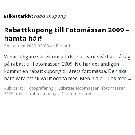
rabattkupong
Etikettarkiv:
Rabattkupong till Fotomässan 2009 –
hämta här!
Postat den
2009-02-03
av
Rickard
Vi har tidigare skrivit om att det har varit svårt att få tag
på rabatt till Fotomässan 2009. Nu har det äntligen
kommit en rabattkupong till årets fotomässa. Den ska
bara vara att skiva ut och ta med. Men hjälp …
Läs mer
→
Publicerat i
Fotografering
|
Etiketter
fotomässan
,
fotomässan
2009
,
rabatt
,
rabattkupong
|
2 kommentarer